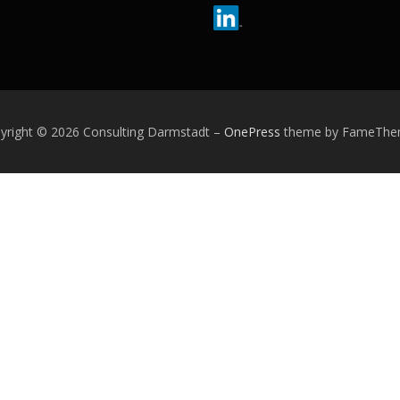
yright © 2026 Consulting Darmstadt
–
OnePress
theme by FameThe